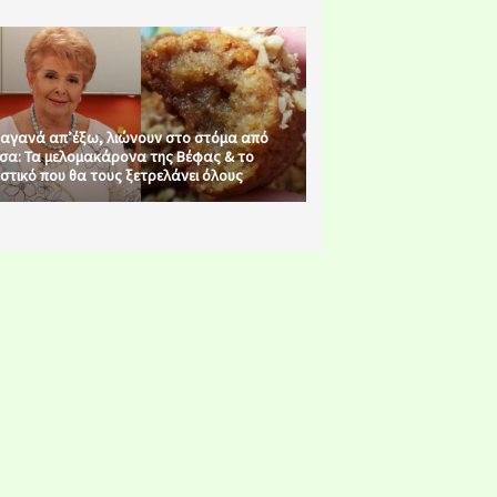
αγανά απ’έξω, λιώνουν στο στόμα από
σα: Τα μελομακάρονα της Βέφας & το
στικό που θα τους ξετρελάνει όλους