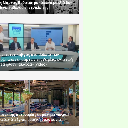
ς Μάρθας Βούρτση με κόκκινα μαλλιά δεν
ίχνει καθόλου την ηλικία της
ίστευτος καβγάς στο debate των
οψηφίων δημάρχων της Λαμίας: «Μια ζωή
τα ήσουν, φιλάκια» (video)
του» της αστυνομίας σε μάθημα γιόγκα!
μιζαν ότι έγινε… μαζική δολοφονία