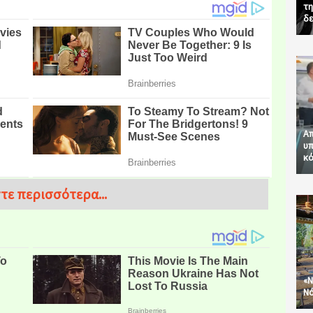
τη
δε
Απ
υπ
κό
τε περισσότερα...
«Ν
Νό