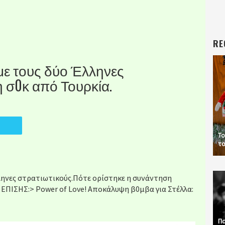
RE
με τους δύο Έλληνες
 σ0κ από Τουρκία.
Το
το
λληνες στρατιωτικούς.Πότε ορίστηκε η συνάντηση
 ΕΠΙΣΗΣ:> Power of Love! Αποκάλυψη β0μβα για Στέλλα:
Πα