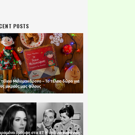
CENT POSTS
 τέλειο Μελομακάρονο – Το τέλειο δώρο για
υς μικρούς μας φίλους
ραμένει όμορφη στα 87: Η σπάνια εμφάνιση