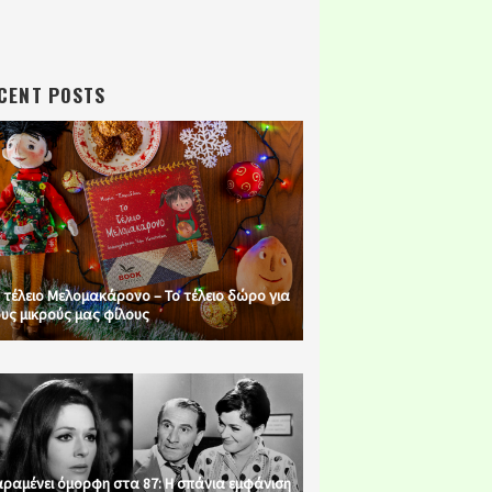
CENT POSTS
 τέλειο Μελομακάρονο – Το τέλειο δώρο για
υς μικρούς μας φίλους
ραμένει όμορφη στα 87: Η σπάνια εμφάνιση