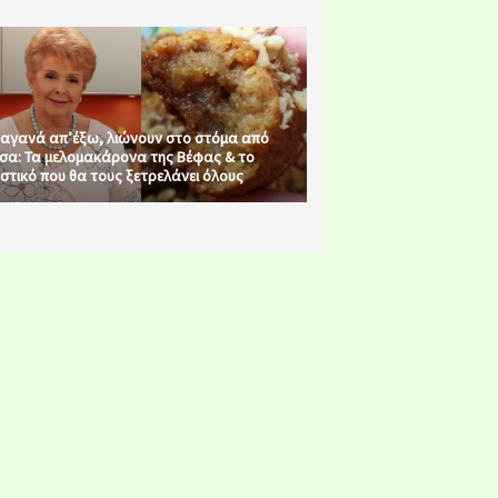
αγανά απ’έξω, λιώνουν στο στόμα από
σα: Τα μελομακάρονα της Βέφας & το
στικό που θα τους ξετρελάνει όλους