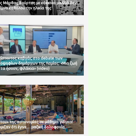
ς Μάρθας Βούρτση με κόκκινα μαλλιά δεν
ίχνει καθόλου την ηλικία της
ίστευτος καβγάς στο debate των
οψηφίων δημάρχων της Λαμίας: «Μια ζωή
τα ήσουν, φιλάκια» (video)
του» της αστυνομίας σε μάθημα γιόγκα!
μιζαν ότι έγινε… μαζική δολοφονία