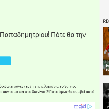
RE
τα Παπαδημητρίου! Πότε θα την
Το
το
φατη συνέντευξη της μίλησε για το Survivor
 σύντομα και στο Survivor 2!Πότε όμως θα συμβεί αυτό
Πα