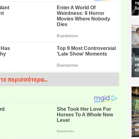
τη
δε
Απ
υπ
κό
τε περισσότερα...
«Ν
Νό