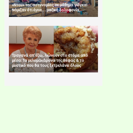
«Ντου» της αστυνομίας σε μάθημα γιόγκα!
Νόμιζαν ότι έγινε… μαζική δολοφονία
Τραγανά απ’έξω, λιώνουν στο στόμα από
μέσα: Τα μελομακάρονα της Βέφας & το
μυστικό που θα τους ξετρελάνει όλους