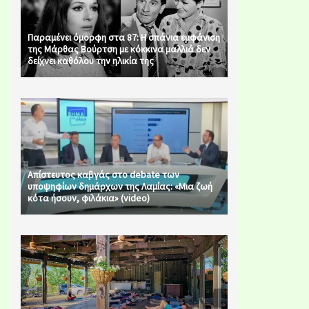
Παραμένει όμορφη στα 87: Η σπάνια εμφάνιση
της Μάρθας Βούρτση με κόκκινα μαλλιά δεν
δείχνει καθόλου την ηλικία της
Απίστευτος καβγάς στο debate των
υποψηφίων δημάρχων της Λαμίας: «Μια ζωή
κότα ήσουν, φιλάκια» (video)