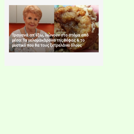
Τραγανά απ’έξω, λιώνουν στο στόμα από
μέσα: Τα μελομακάρονα της Βέφας & το
μυστικό που θα τους ξετρελάνει όλους