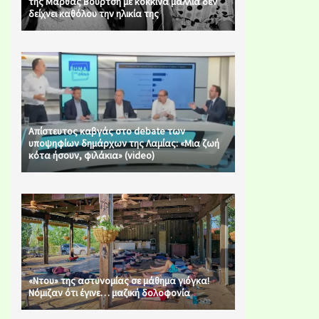
της Μάρθας Βούρτση με κόκκινα μαλλιά δεν
δείχνει καθόλου την ηλικία της
Απίστευτος καβγάς στο debate των
υποψηφίων δημάρχων της Λαμίας: «Μια ζωή
κότα ήσουν, φιλάκια» (video)
«Ντου» της αστυνομίας σε μάθημα γιόγκα!
Νόμιζαν ότι έγινε… μαζική δολοφονία