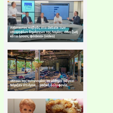
Απίστευτος καβγάς στο debate των
υποψηφίων δημάρχων της Λαμίας: «Μια ζωή
κότα ήσουν, φιλάκια» (video)
«Ντου» της αστυνομίας σε μάθημα γιόγκα!
Νόμιζαν ότι έγινε… μαζική δολοφονία