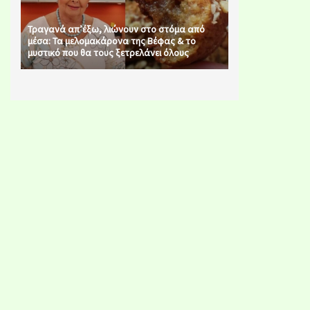
Τραγανά απ’έξω, λιώνουν στο στόμα από
μέσα: Τα μελομακάρονα της Βέφας & το
μυστικό που θα τους ξετρελάνει όλους