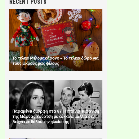
RECENT POSTS
Το τέλειο Μελομακάρονο – Το τέλειο δώρο για
τους μικρούς μας φίλους
Παραμένει όμορφη στα 87: Η σπάνια εμφάνιση
της Μάρθας Βούρτση με κόκκινα μαλλιά δεν
δείχνει καθόλου την ηλικία της