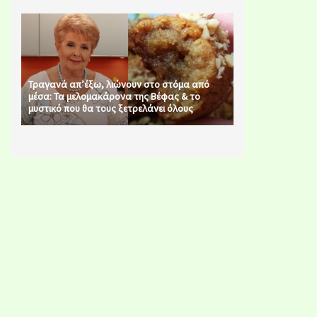
Τραγανά απ’έξω, λιώνουν στο στόμα από
μέσα: Τα μελομακάρονα της Βέφας & το
μυστικό που θα τους ξετρελάνει όλους