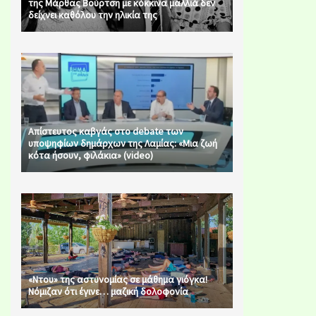
της Μάρθας Βούρτση με κόκκινα μαλλιά δεν
δείχνει καθόλου την ηλικία της
Απίστευτος καβγάς στο debate των
υποψηφίων δημάρχων της Λαμίας: «Μια ζωή
κότα ήσουν, φιλάκια» (video)
«Ντου» της αστυνομίας σε μάθημα γιόγκα!
Νόμιζαν ότι έγινε… μαζική δολοφονία