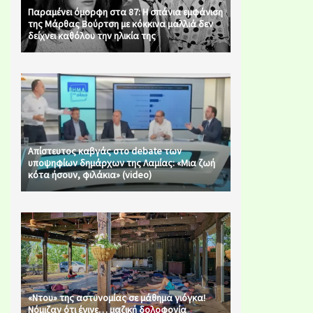
Παραμένει όμορφη στα 87: Η σπάνια εμφάνιση
της Μάρθας Βούρτση με κόκκινα μαλλιά δεν
δείχνει καθόλου την ηλικία της
Απίστευτος καβγάς στο debate των
υποψηφίων δημάρχων της Λαμίας: «Μια ζωή
κότα ήσουν, φιλάκια» (video)
«Ντου» της αστυνομίας σε μάθημα γιόγκα!
Νόμιζαν ότι έγινε… μαζική δολοφονία