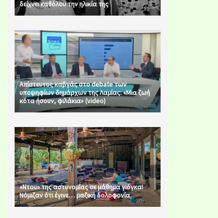
δείχνει καθόλου την ηλικία της
Απίστευτος καβγάς στο debate των
υποψηφίων δημάρχων της Λαμίας: «Μια ζωή
κότα ήσουν, φιλάκια» (video)
«Ντου» της αστυνομίας σε μάθημα γιόγκα!
Νόμιζαν ότι έγινε… μαζική δολοφονία