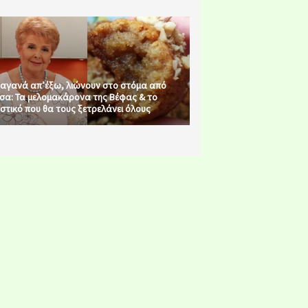
αγανά απ’έξω, λιώνουν στο στόμα από
σα: Τα μελομακάρονα της Βέφας & το
στικό που θα τους ξετρελάνει όλους