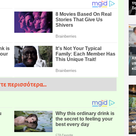
τη
δε
Απ
υπ
κό
τε περισσότερα...
«Ν
Νό