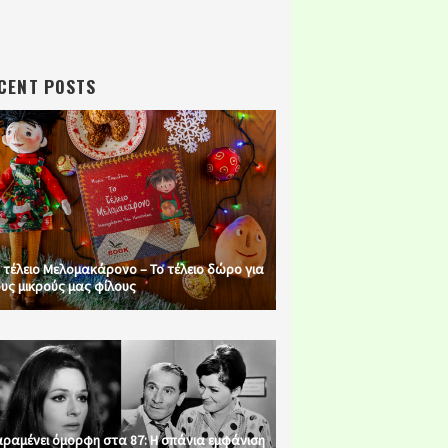
CENT POSTS
 τέλειο Μελομακάρονο – Το τέλειο δώρο για
υς μικρούς μας φίλους
ραμένει όμορφη στα 87: Η σπάνια εμφάνιση