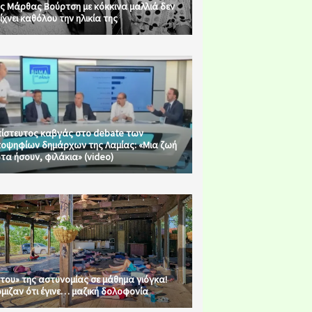
ς Μάρθας Βούρτση με κόκκινα μαλλιά δεν
ίχνει καθόλου την ηλικία της
ίστευτος καβγάς στο debate των
οψηφίων δημάρχων της Λαμίας: «Μια ζωή
τα ήσουν, φιλάκια» (video)
του» της αστυνομίας σε μάθημα γιόγκα!
μιζαν ότι έγινε… μαζική δολοφονία