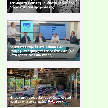
της Μάρθας Βούρτση με κόκκινα μαλλιά δεν
δείχνει καθόλου την ηλικία της
Απίστευτος καβγάς στο debate των
υποψηφίων δημάρχων της Λαμίας: «Μια ζωή
κότα ήσουν, φιλάκια» (video)
«Ντου» της αστυνομίας σε μάθημα γιόγκα!
Νόμιζαν ότι έγινε… μαζική δολοφονία