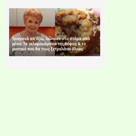
Τραγανά απ’έξω, λιώνουν στο στόμα από
μέσα: Τα μελομακάρονα της Βέφας & το
μυστικό που θα τους ξετρελάνει όλους