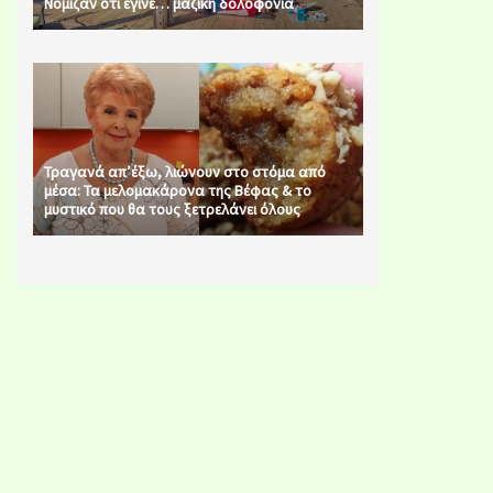
Νόμιζαν ότι έγινε… μαζική δολοφονία
Τραγανά απ’έξω, λιώνουν στο στόμα από
μέσα: Τα μελομακάρονα της Βέφας & το
μυστικό που θα τους ξετρελάνει όλους