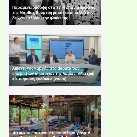
Παραμένει όμορφη στα 87: Η σπάνια εμφάνιση
της Μάρθας Βούρτση με κόκκινα μαλλιά δεν
δείχνει καθόλου την ηλικία της
Απίστευτος καβγάς στο debate των
υποψηφίων δημάρχων της Λαμίας: «Μια ζωή
κότα ήσουν, φιλάκια» (video)
«Ντου» της αστυνομίας σε μάθημα γιόγκα!