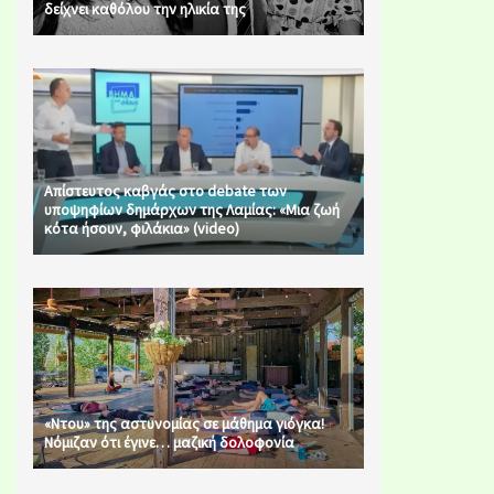
δείχνει καθόλου την ηλικία της
Απίστευτος καβγάς στο debate των
υποψηφίων δημάρχων της Λαμίας: «Μια ζωή
κότα ήσουν, φιλάκια» (video)
«Ντου» της αστυνομίας σε μάθημα γιόγκα!
Νόμιζαν ότι έγινε… μαζική δολοφονία