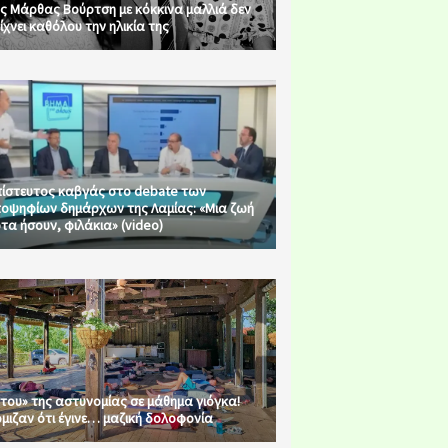
ς Μάρθας Βούρτση με κόκκινα μαλλιά δεν
ίχνει καθόλου την ηλικία της
ίστευτος καβγάς στο debate των
οψηφίων δημάρχων της Λαμίας: «Μια ζωή
τα ήσουν, φιλάκια» (video)
του» της αστυνομίας σε μάθημα γιόγκα!
μιζαν ότι έγινε… μαζική δολοφονία