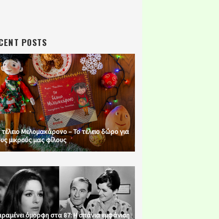
CENT POSTS
 τέλειο Μελομακάρονο – Το τέλειο δώρο για
υς μικρούς μας φίλους
ραμένει όμορφη στα 87: Η σπάνια εμφάνιση