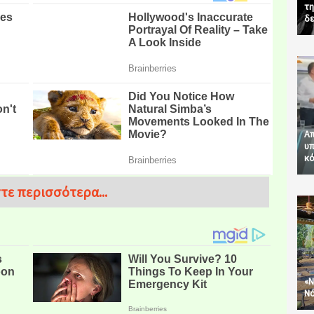
τη
δε
Απ
υπ
κό
τε περισσότερα...
«Ν
Νό