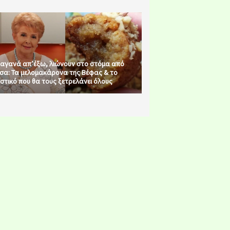
αγανά απ’έξω, λιώνουν στο στόμα από
σα: Τα μελομακάρονα της Βέφας & το
στικό που θα τους ξετρελάνει όλους