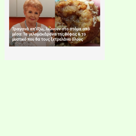
Τραγανά απ’έξω, λιώνουν στο στόμα από
μέσα: Τα μελομακάρονα της Βέφας & το
μυστικό που θα τους ξετρελάνει όλους