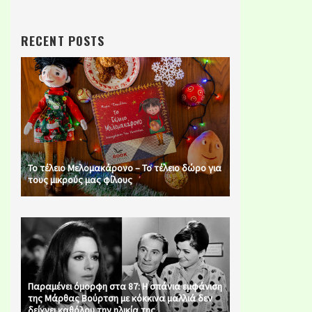
RECENT POSTS
Το τέλειο Μελομακάρονο – Το τέλειο δώρο για
τους μικρούς μας φίλους
Παραμένει όμορφη στα 87: Η σπάνια εμφάνιση
της Μάρθας Βούρτση με κόκκινα μαλλιά δεν
δείχνει καθόλου την ηλικία της