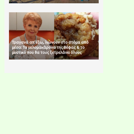
Τραγανά απ’έξω, λιώνουν στο στόμα από
μέσα: Τα μελομακάρονα της Βέφας & το
μυστικό που θα τους ξετρελάνει όλους