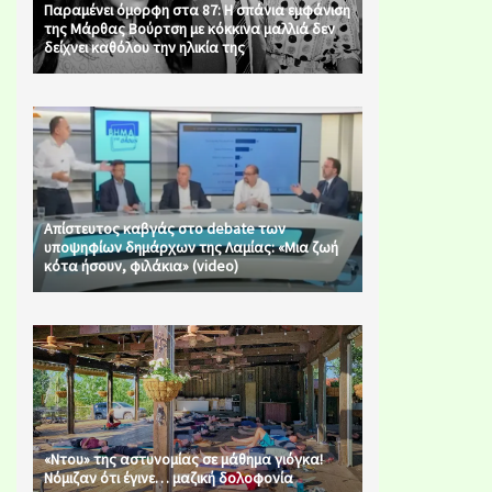
Παραμένει όμορφη στα 87: Η σπάνια εμφάνιση
της Μάρθας Βούρτση με κόκκινα μαλλιά δεν
δείχνει καθόλου την ηλικία της
Απίστευτος καβγάς στο debate των
υποψηφίων δημάρχων της Λαμίας: «Μια ζωή
κότα ήσουν, φιλάκια» (video)
«Ντου» της αστυνομίας σε μάθημα γιόγκα!
Νόμιζαν ότι έγινε… μαζική δολοφονία