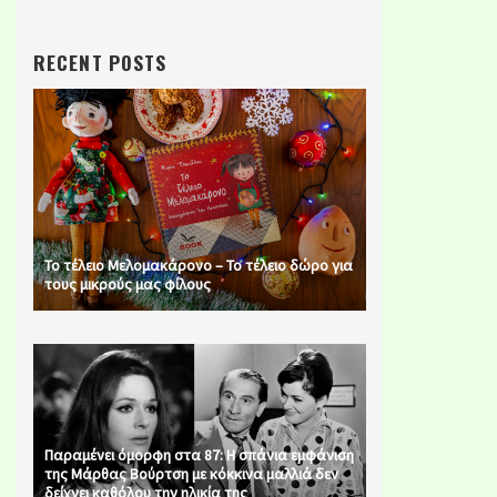
RECENT POSTS
Το τέλειο Μελομακάρονο – Το τέλειο δώρο για
τους μικρούς μας φίλους
Παραμένει όμορφη στα 87: Η σπάνια εμφάνιση
της Μάρθας Βούρτση με κόκκινα μαλλιά δεν
δείχνει καθόλου την ηλικία της