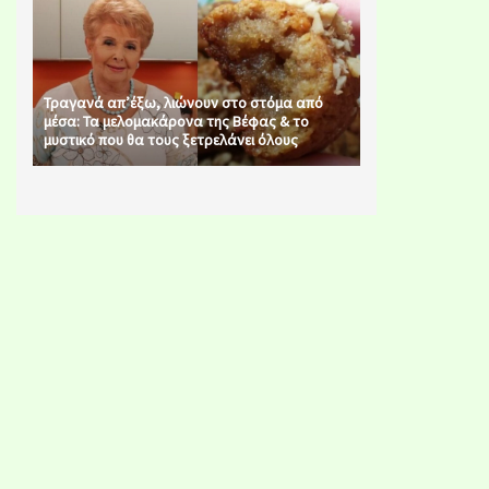
Τραγανά απ’έξω, λιώνουν στο στόμα από
μέσα: Τα μελομακάρονα της Βέφας & το
μυστικό που θα τους ξετρελάνει όλους