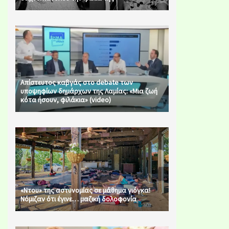
Απίστευτος καβγάς στο debate των
υποψηφίων δημάρχων της Λαμίας: «Μια ζωή
κότα ήσουν, φιλάκια» (video)
«Ντου» της αστυνομίας σε μάθημα γιόγκα!
Νόμιζαν ότι έγινε… μαζική δολοφονία