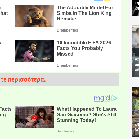
τη
δε
Απ
υπ
κό
τε περισσότερα...
«Ν
Νό