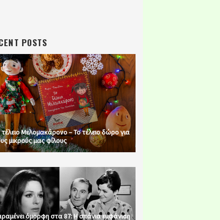
CENT POSTS
 τέλειο Μελομακάρονο – Το τέλειο δώρο για
υς μικρούς μας φίλους
ραμένει όμορφη στα 87: Η σπάνια εμφάνιση