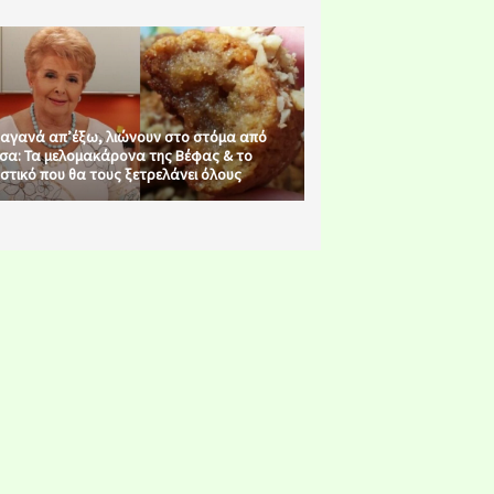
αγανά απ’έξω, λιώνουν στο στόμα από
σα: Τα μελομακάρονα της Βέφας & το
στικό που θα τους ξετρελάνει όλους