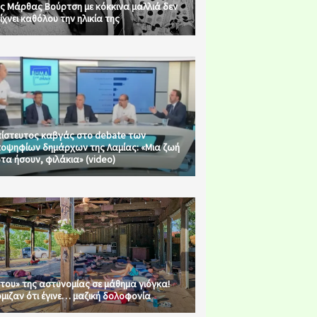
ς Μάρθας Βούρτση με κόκκινα μαλλιά δεν
ίχνει καθόλου την ηλικία της
ίστευτος καβγάς στο debate των
οψηφίων δημάρχων της Λαμίας: «Μια ζωή
τα ήσουν, φιλάκια» (video)
του» της αστυνομίας σε μάθημα γιόγκα!
μιζαν ότι έγινε… μαζική δολοφονία