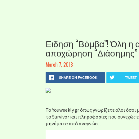
Ειδηση “Βόμβα”! Όλη η α
αποχώρηση “Διάσημης” πα
March 7, 2018
SHARE ON FACEBOOK
TWEET
Το Youweekly.gr όπως γνωρίζετε όλοι όσοι
το Survivor και πληροφορίες που συνεχώς
μηνύματα από αναγνώσ…