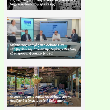
της Μάρθας Βούρτση με κόκκινα μαλλιά δεν
δείχνει καθόλου την ηλικία της
Απίστευτος καβγάς στο debate των
υποψηφίων δημάρχων της Λαμίας: «Μια ζωή
κότα ήσουν, φιλάκια» (video)
«Ντου» της αστυνομίας σε μάθημα γιόγκα!
Νόμιζαν ότι έγινε… μαζική δολοφονία