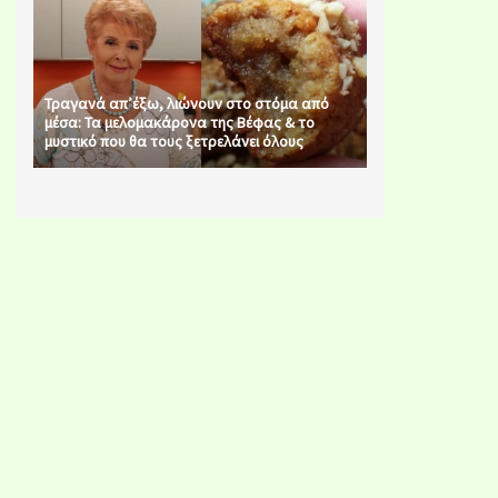
Τραγανά απ’έξω, λιώνουν στο στόμα από
μέσα: Τα μελομακάρονα της Βέφας & το
μυστικό που θα τους ξετρελάνει όλους