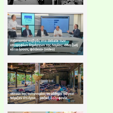
Απίστευτος καβγάς στο debate των
υποψηφίων δημάρχων της Λαμίας: «Μια ζωή
κότα ήσουν, φιλάκια» (video)
«Ντου» της αστυνομίας σε μάθημα γιόγκα!
Νόμιζαν ότι έγινε… μαζική δολοφονία