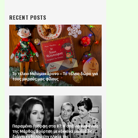
RECENT POSTS
Το τέλειο Μελομακάρονο – Το τέλειο δώρο για
τους μικρούς μας φίλους
Παραμένει όμορφη στα 87: Η σπάνια εμφάνιση
της Μάρθας Βούρτση με κόκκινα μαλλιά δεν
δείχνει καθόλου την ηλικία της