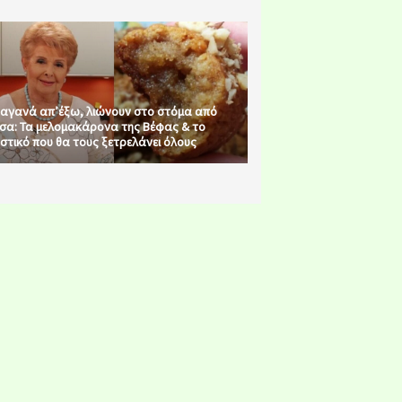
αγανά απ’έξω, λιώνουν στο στόμα από
σα: Τα μελομακάρονα της Βέφας & το
στικό που θα τους ξετρελάνει όλους