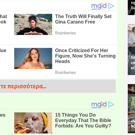
τη
δε
Απ
υπ
κό
τε περισσότερα...
«Ν
Νό