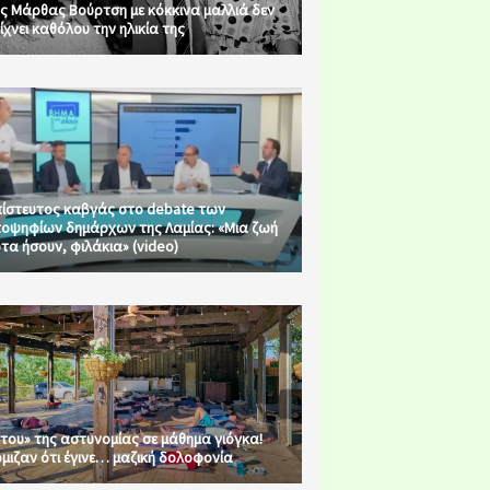
ς Μάρθας Βούρτση με κόκκινα μαλλιά δεν
ίχνει καθόλου την ηλικία της
ίστευτος καβγάς στο debate των
οψηφίων δημάρχων της Λαμίας: «Μια ζωή
τα ήσουν, φιλάκια» (video)
του» της αστυνομίας σε μάθημα γιόγκα!
μιζαν ότι έγινε… μαζική δολοφονία