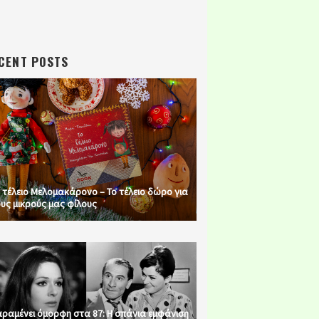
CENT POSTS
 τέλειο Μελομακάρονο – Το τέλειο δώρο για
υς μικρούς μας φίλους
ραμένει όμορφη στα 87: Η σπάνια εμφάνιση