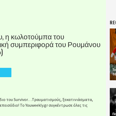
RE
υ, η κωλοτούμπα του
ική συμπεριφορά του Ρουμάνου
)
Το
το
όδιο του Survivor…Τραυματισμούς, ξεκατινιάσματα,
επεισόδιο! Το Youweekly.gr συγκέντρωσε όλες τις
Πα