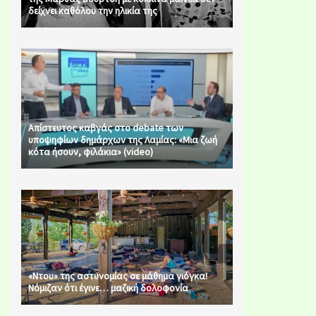
δείχνει καθόλου την ηλικία της
Απίστευτος καβγάς στο debate των
υποψηφίων δημάρχων της Λαμίας: «Μια ζωή
κότα ήσουν, φιλάκια» (video)
«Ντου» της αστυνομίας σε μάθημα γιόγκα!
Νόμιζαν ότι έγινε… μαζική δολοφονία