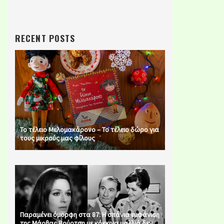
RECENT POSTS
Το τέλειο Μελομακάρονο – Το τέλειο δώρο για
τους μικρούς μας φίλους
Παραμένει όμορφη στα 87: Η σπάνια εμφάνιση
της Μάρθας Βούρτση με κόκκινα μαλλιά δεν