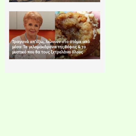
Τραγανά απ’έξω, λιώνουν στο στόμα από
μέσα: Τα μελομακάρονα της Βέφας & το
μυστικό που θα τους ξετρελάνει όλους