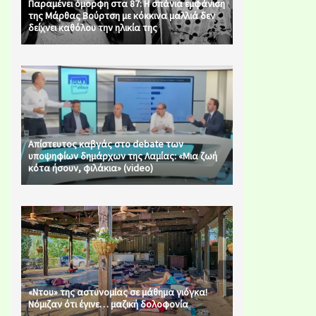
Παραμένει όμορφη στα 87: Η σπάνια εμφάνιση
της Μάρθας Βούρτση με κόκκινα μαλλιά δεν
δείχνει καθόλου την ηλικία της
Απίστευτος καβγάς στο debate των
υποψηφίων δημάρχων της Λαμίας: «Μια ζωή
κότα ήσουν, φιλάκια» (video)
«Ντου» της αστυνομίας σε μάθημα γιόγκα!
Νόμιζαν ότι έγινε… μαζική δολοφονία