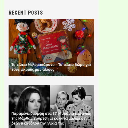
RECENT POSTS
Το τέλειο Μελομακάρονο – Το τέλειο δώρο για
τους μικρούς μας φίλους
Παραμένει όμορφη στα 87: Η σπάνια εμφάνιση
της Μάρθας Βούρτση με κόκκινα μαλλιά δεν
δείχνει καθόλου την ηλικία της