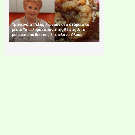
Τραγανά απ’έξω, λιώνουν στο στόμα από
μέσα: Τα μελομακάρονα της Βέφας & το
μυστικό που θα τους ξετρελάνει όλους