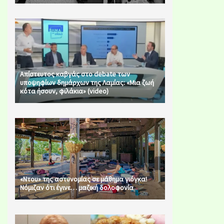
Απίστευτος καβγάς στο debate των
υποψηφίων δημάρχων της Λαμίας: «Μια ζωή
κότα ήσουν, φιλάκια» (video)
«Ντου» της αστυνομίας σε μάθημα γιόγκα!
Νόμιζαν ότι έγινε… μαζική δολοφονία