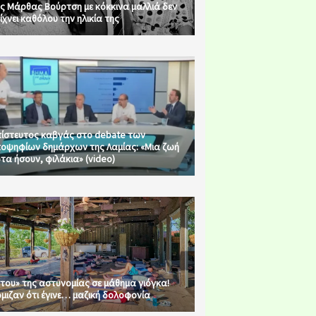
ς Μάρθας Βούρτση με κόκκινα μαλλιά δεν
ίχνει καθόλου την ηλικία της
ίστευτος καβγάς στο debate των
οψηφίων δημάρχων της Λαμίας: «Μια ζωή
τα ήσουν, φιλάκια» (video)
του» της αστυνομίας σε μάθημα γιόγκα!
μιζαν ότι έγινε… μαζική δολοφονία