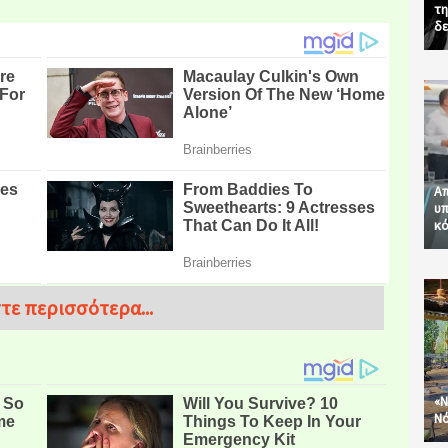
τη
δε
Απ
υπ
κό
τε περισσότερα...
«Ν
Νό