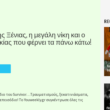
RE
ς Ξένιας, η μεγάλη νίκη και ο
ίας που φέρνει τα πάνω κάτω!
Το
το
όδιο του Survivor…Τραυματισμούς, ξεκατινιάσματα,
επεισόδιο! Το Youweekly.gr συγκέντρωσε όλες τις
Πα