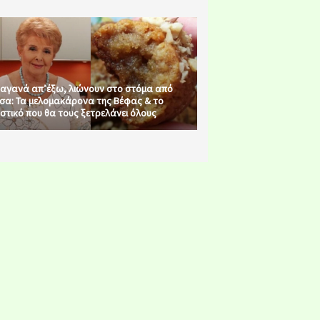
αγανά απ’έξω, λιώνουν στο στόμα από
σα: Τα μελομακάρονα της Βέφας & το
στικό που θα τους ξετρελάνει όλους