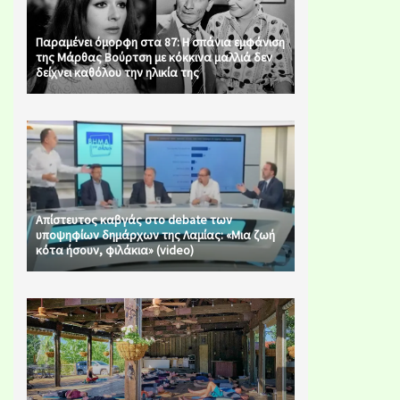
Παραμένει όμορφη στα 87: Η σπάνια εμφάνιση
της Μάρθας Βούρτση με κόκκινα μαλλιά δεν
δείχνει καθόλου την ηλικία της
Απίστευτος καβγάς στο debate των
υποψηφίων δημάρχων της Λαμίας: «Μια ζωή
κότα ήσουν, φιλάκια» (video)