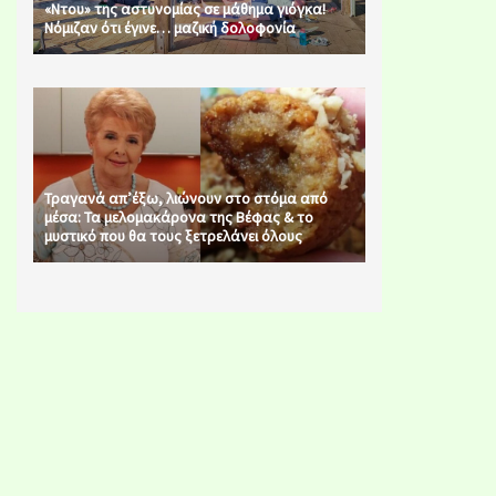
«Ντου» της αστυνομίας σε μάθημα γιόγκα!
Νόμιζαν ότι έγινε… μαζική δολοφονία
Τραγανά απ’έξω, λιώνουν στο στόμα από
μέσα: Τα μελομακάρονα της Βέφας & το
μυστικό που θα τους ξετρελάνει όλους