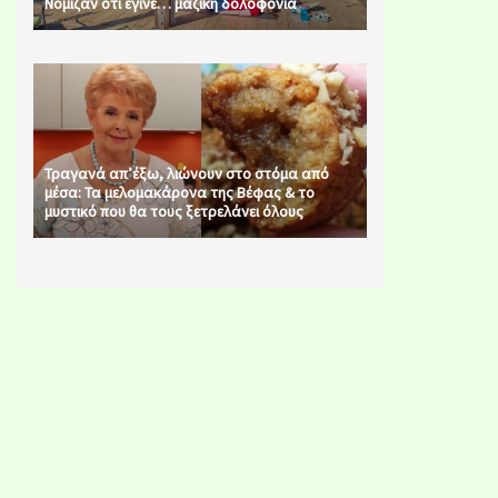
Νόμιζαν ότι έγινε… μαζική δολοφονία
Τραγανά απ’έξω, λιώνουν στο στόμα από
μέσα: Τα μελομακάρονα της Βέφας & το
μυστικό που θα τους ξετρελάνει όλους