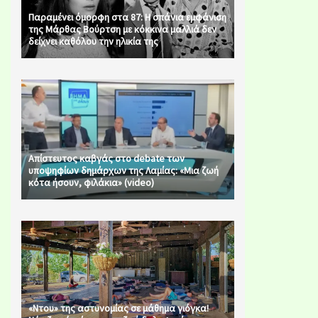
Παραμένει όμορφη στα 87: Η σπάνια εμφάνιση
της Μάρθας Βούρτση με κόκκινα μαλλιά δεν
δείχνει καθόλου την ηλικία της
Απίστευτος καβγάς στο debate των
υποψηφίων δημάρχων της Λαμίας: «Μια ζωή
κότα ήσουν, φιλάκια» (video)
«Ντου» της αστυνομίας σε μάθημα γιόγκα!