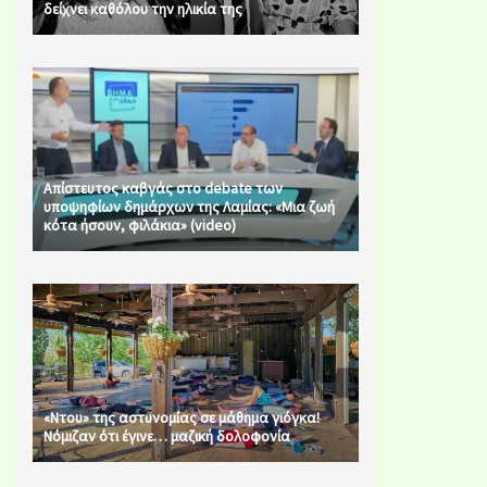
δείχνει καθόλου την ηλικία της
Απίστευτος καβγάς στο debate των
υποψηφίων δημάρχων της Λαμίας: «Μια ζωή
κότα ήσουν, φιλάκια» (video)
«Ντου» της αστυνομίας σε μάθημα γιόγκα!
Νόμιζαν ότι έγινε… μαζική δολοφονία