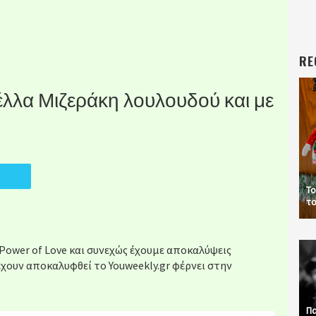
RE
 Στέλλα Μιζεράκη λουλουδού και με
Το
το
Power of Love και συνεχώς έχουμε αποκαλύψεις
χουν αποκαλυφθεί το Youweekly.gr φέρνει στην
Πα