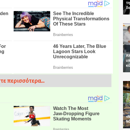
τη
δε
Απ
υπ
κό
τε περισσότερα...
«Ν
Νό