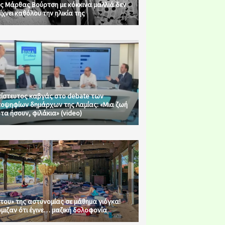
ς Μάρθας Βούρτση με κόκκινα μαλλιά δεν
ίχνει καθόλου την ηλικία της
ίστευτος καβγάς στο debate των
οψηφίων δημάρχων της Λαμίας: «Μια ζωή
τα ήσουν, φιλάκια» (video)
του» της αστυνομίας σε μάθημα γιόγκα!
μιζαν ότι έγινε… μαζική δολοφονία