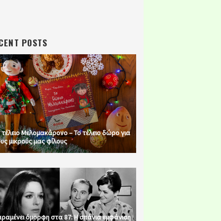
CENT POSTS
 τέλειο Μελομακάρονο – Το τέλειο δώρο για
υς μικρούς μας φίλους
ραμένει όμορφη στα 87: Η σπάνια εμφάνιση