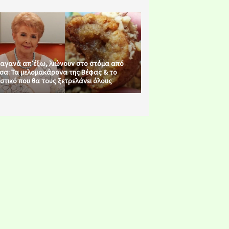
αγανά απ’έξω, λιώνουν στο στόμα από
σα: Τα μελομακάρονα της Βέφας & το
στικό που θα τους ξετρελάνει όλους