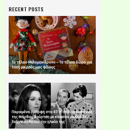
RECENT POSTS
Το τέλειο Μελομακάρονο – Το τέλειο δώρο για
τους μικρούς μας φίλους
Παραμένει όμορφη στα 87: Η σπάνια εμφάνιση
της Μάρθας Βούρτση με κόκκινα μαλλιά δεν
δείχνει καθόλου την ηλικία της