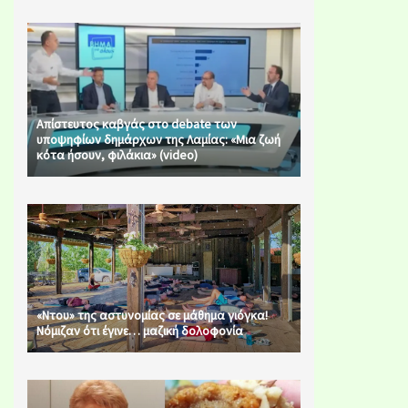
Απίστευτος καβγάς στο debate των
υποψηφίων δημάρχων της Λαμίας: «Μια ζωή
κότα ήσουν, φιλάκια» (video)
«Ντου» της αστυνομίας σε μάθημα γιόγκα!
Νόμιζαν ότι έγινε… μαζική δολοφονία