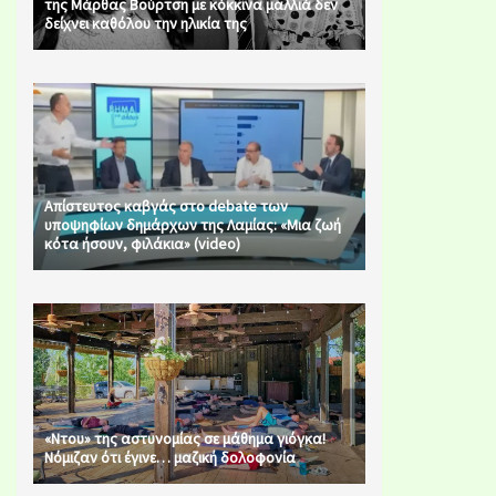
της Μάρθας Βούρτση με κόκκινα μαλλιά δεν
δείχνει καθόλου την ηλικία της
Απίστευτος καβγάς στο debate των
υποψηφίων δημάρχων της Λαμίας: «Μια ζωή
κότα ήσουν, φιλάκια» (video)
«Ντου» της αστυνομίας σε μάθημα γιόγκα!
Νόμιζαν ότι έγινε… μαζική δολοφονία