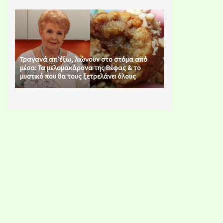
Τραγανά απ’έξω, λιώνουν στο στόμα από
μέσα: Τα μελομακάρονα της Βέφας & το
μυστικό που θα τους ξετρελάνει όλους