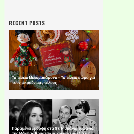
RECENT POSTS
Το τέλειο Μελομακάρονο – Το τέλειο δώρο για
τους μικρούς μας φίλους
Παραμένει όμορφη στα 87: Η σπάνια εμφάνιση
της Μάρθας Βούρτση με κόκκινα μαλλιά δεν