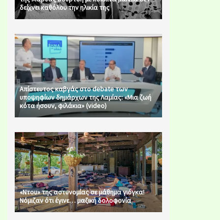
δείχνει καθόλου την ηλικία της
Απίστευτος καβγάς στο debate των
υποψηφίων δημάρχων της Λαμίας: «Μια ζωή
κότα ήσουν, φιλάκια» (video)
«Ντου» της αστυνομίας σε μάθημα γιόγκα!
Νόμιζαν ότι έγινε… μαζική δολοφονία