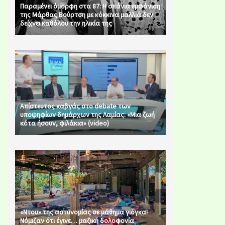
Παραμένει όμορφη στα 87: Η σπάνια εμφάνιση
της Μάρθας Βούρτση με κόκκινα μαλλιά δεν
δείχνει καθόλου την ηλικία της
Απίστευτος καβγάς στο debate των
υποψηφίων δημάρχων της Λαμίας: «Μια ζωή
κότα ήσουν, φιλάκια» (video)
«Ντου» της αστυνομίας σε μάθημα γιόγκα!
Νόμιζαν ότι έγινε… μαζική δολοφονία