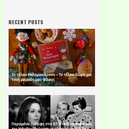
RECENT POSTS
Το τέλειο Μελομακάρονο – Το τέλειο δώρο για
τους μικρούς μας φίλους
Παραμένει όμορφη στα 87: Η σπάνια εμφάνιση
της Μάρθας Βούρτση με κόκκινα μαλλιά δεν