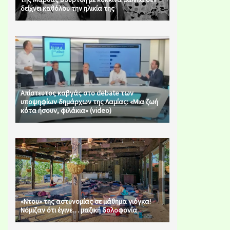
δείχνει καθόλου την ηλικία της
Απίστευτος καβγάς στο debate των
υποψηφίων δημάρχων της Λαμίας: «Μια ζωή
κότα ήσουν, φιλάκια» (video)
«Ντου» της αστυνομίας σε μάθημα γιόγκα!
Νόμιζαν ότι έγινε… μαζική δολοφονία