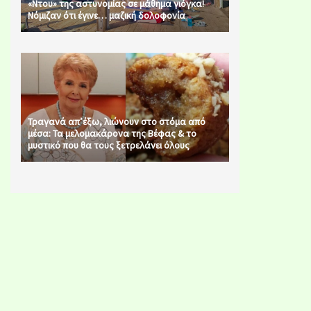
«Ντου» της αστυνομίας σε μάθημα γιόγκα!
Νόμιζαν ότι έγινε… μαζική δολοφονία
Τραγανά απ’έξω, λιώνουν στο στόμα από
μέσα: Τα μελομακάρονα της Βέφας & το
μυστικό που θα τους ξετρελάνει όλους