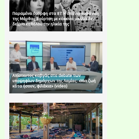
Παραμένει όμορφη στα 87: Η σπάνια εμφάνιση
της Μάρθας Βούρτση με κόκκινα μαλλιά δεν
δείχνει καθόλου την ηλικία της
Απίστευτος καβγάς στο debate των
υποψηφίων δημάρχων της Λαμίας: «Μια ζωή
κότα ήσουν, φιλάκια» (video)