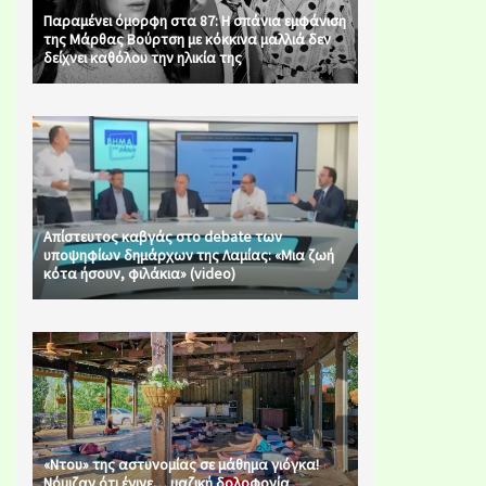
Παραμένει όμορφη στα 87: Η σπάνια εμφάνιση
της Μάρθας Βούρτση με κόκκινα μαλλιά δεν
δείχνει καθόλου την ηλικία της
Απίστευτος καβγάς στο debate των
υποψηφίων δημάρχων της Λαμίας: «Μια ζωή
κότα ήσουν, φιλάκια» (video)
«Ντου» της αστυνομίας σε μάθημα γιόγκα!
Νόμιζαν ότι έγινε… μαζική δολοφονία